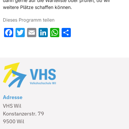
dann gerne auf die Warteliste oder prüfen, ob wir
weitere Plätze schaffen können.
Dieses Programm teilen
Facebook
Twitter
Email
LinkedIn
WhatsApp
Share
Adresse
VHS Wil
Konstanzerstr. 79
9500 Wil