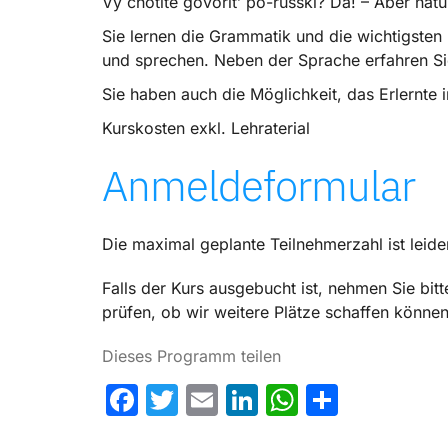
Vy chotite govorit’ po-russki? Da! – Aber nat
Sie lernen die Grammatik und die wichtigsten 
und sprechen. Neben der Sprache erfahren Sie 
Sie haben auch die Möglichkeit, das Erlernte 
Kurskosten exkl. Lehraterial
Anmeldeformular
Die maximal geplante Teilnehmerzahl ist leide
Falls der Kurs ausgebucht ist, nehmen Sie bitt
prüfen, ob wir weitere Plätze schaffen können
Dieses Programm teilen
Facebook
Twitter
Email
LinkedIn
WhatsAp
Share