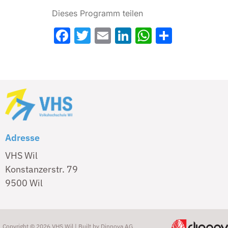
Dieses Programm teilen
Facebook
Twitter
Email
LinkedIn
WhatsAp
Share
Adresse
VHS Wil
Konstanzerstr. 79
9500 Wil
Copyright © 2026 VHS Wil | Built by
Dinnova AG