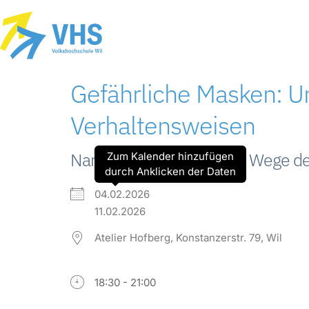
Gefährliche Masken: U
Verhaltensweisen
Narzissten erkennen und Wege de
Zum Kalender hinzufügen
durch Anklicken der Daten
04.02.2026
11.02.2026
Atelier Hofberg, Konstanzerstr. 79, Wil
18:30 - 21:00